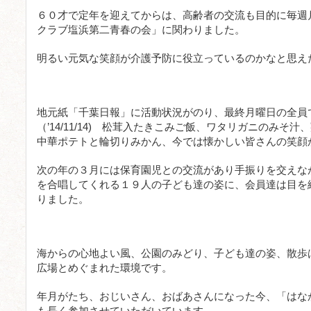
６０才で定年を迎えてからは、高齢者の交流も目的に毎週
クラブ塩浜第二青春の会」に関わりました。
明るい元気な笑顔が介護予防に役立っているのかなと思え
地元紙「千葉日報」に活動状況がのり、最終月曜日の全員
（’14/11/14) 松茸入たきこみご飯、ワタリガニのみそ
中華ポテトと輪切りみかん、今では懐かしい皆さんの笑顔
次の年の３月には保育園児との交流があり手振りを交えな
を合唱してくれる１９人の子ども達の姿に、会員達は目を
りました。
海からの心地よい風、公園のみどり、子ども達の姿、散歩
広場とめぐまれた環境です。
年月がたち、おじいさん、おばあさんになった今、「はな
も長く参加させていただいています。