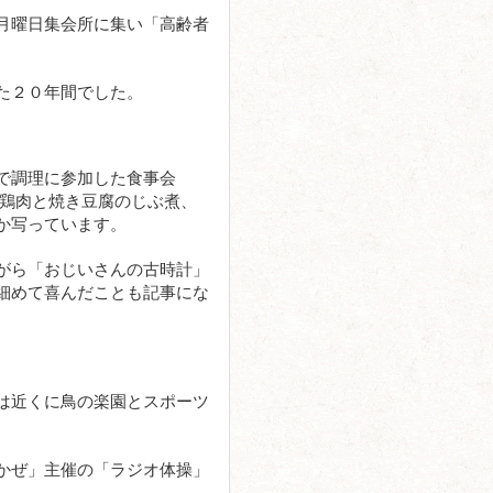
月曜日集会所に集い「高齢者
た２０年間でした。
で調理に参加した食事会
汁、鶏肉と焼き豆腐のじぶ煮、
か写っています。
がら「おじいさんの古時計」
細めて喜んだことも記事にな
は近くに鳥の楽園とスポーツ
かぜ」主催の「ラジオ体操」