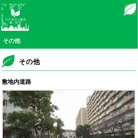
モバイル
PC
その他
その他
敷地内道路